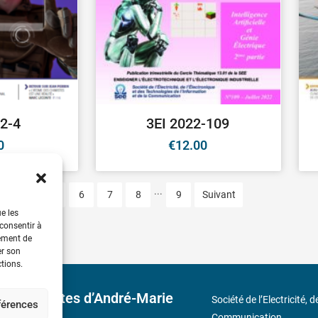
2-4
3EI 2022-109
0
€
12.00
...
4
5
6
7
8
9
Suivant
ue les
 consentir à
tement de
er son
ctions.
 découvertes d’André-Marie
Société de l’Electricité, 
éférences
Communication