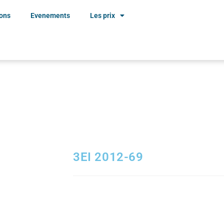
ions
Evenements
Les prix
3EI 2012-69