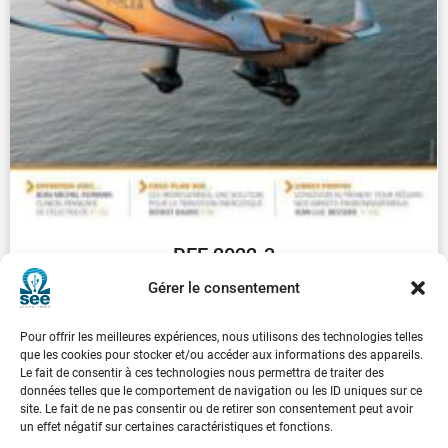
REE 2022-3
€
30.00
Gérer le consentement
Pour offrir les meilleures expériences, nous utilisons des technologies telles
...
1
2
3
4
5
6
7
8
9
que les cookies pour stocker et/ou accéder aux informations des appareils.
Le fait de consentir à ces technologies nous permettra de traiter des
données telles que le comportement de navigation ou les ID uniques sur ce
Suivant
site. Le fait de ne pas consentir ou de retirer son consentement peut avoir
un effet négatif sur certaines caractéristiques et fonctions.