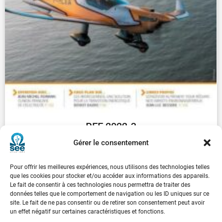
REE 2022-3
€
30.00
Gérer le consentement
Pour offrir les meilleures expériences, nous utilisons des technologies telles
...
1
2
3
4
5
6
7
8
9
que les cookies pour stocker et/ou accéder aux informations des appareils.
Le fait de consentir à ces technologies nous permettra de traiter des
données telles que le comportement de navigation ou les ID uniques sur ce
Suivant
site. Le fait de ne pas consentir ou de retirer son consentement peut avoir
un effet négatif sur certaines caractéristiques et fonctions.