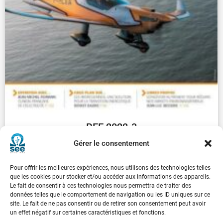
REE 2022-3
€
30.00
Gérer le consentement
Pour offrir les meilleures expériences, nous utilisons des technologies telles
...
1
2
3
4
5
6
7
8
9
que les cookies pour stocker et/ou accéder aux informations des appareils.
Le fait de consentir à ces technologies nous permettra de traiter des
données telles que le comportement de navigation ou les ID uniques sur ce
Suivant
site. Le fait de ne pas consentir ou de retirer son consentement peut avoir
un effet négatif sur certaines caractéristiques et fonctions.