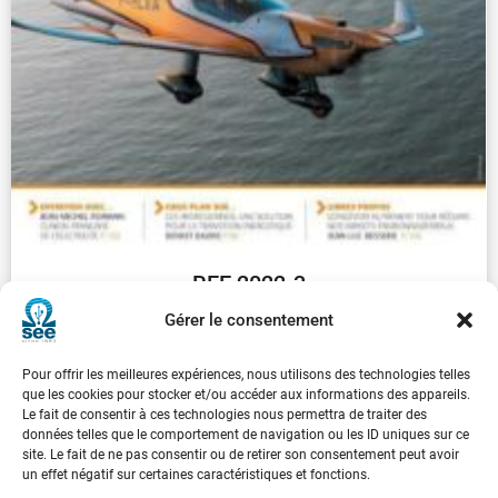
REE 2022-3
€
30.00
Gérer le consentement
Pour offrir les meilleures expériences, nous utilisons des technologies telles
...
1
2
3
4
5
6
7
8
9
que les cookies pour stocker et/ou accéder aux informations des appareils.
Le fait de consentir à ces technologies nous permettra de traiter des
données telles que le comportement de navigation ou les ID uniques sur ce
Suivant
site. Le fait de ne pas consentir ou de retirer son consentement peut avoir
un effet négatif sur certaines caractéristiques et fonctions.