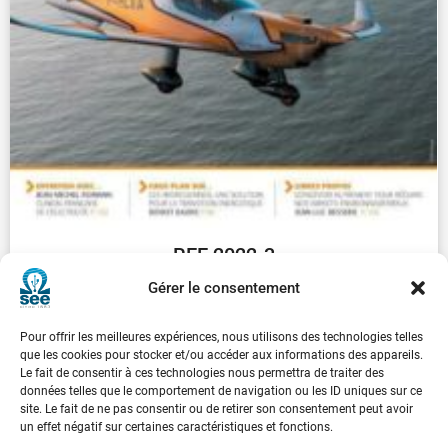
REE 2022-3
€
30.00
Gérer le consentement
Pour offrir les meilleures expériences, nous utilisons des technologies telles
...
1
2
3
4
5
6
7
8
9
que les cookies pour stocker et/ou accéder aux informations des appareils.
Le fait de consentir à ces technologies nous permettra de traiter des
données telles que le comportement de navigation ou les ID uniques sur ce
Suivant
site. Le fait de ne pas consentir ou de retirer son consentement peut avoir
un effet négatif sur certaines caractéristiques et fonctions.