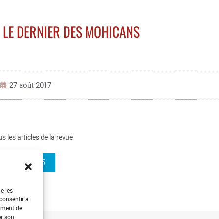
 LE DERNIER DES MOHICANS
27 août 2017
us les articles de la revue
REE 2013-5
ue les
 consentir à
tement de
er son