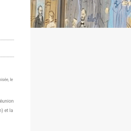
isée, le
réunion
) et la