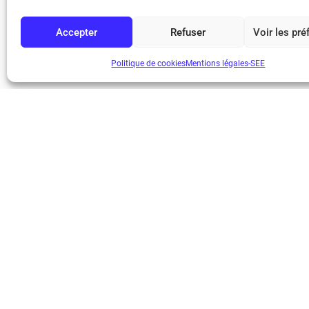
De nouvelles coopérations de la SEE avec le Japon en p
Accepter
Refuser
Voir les pr
Politique de cookies
Mentions légales-SEE
Bicentenaire des
Ampère
Mentions légale