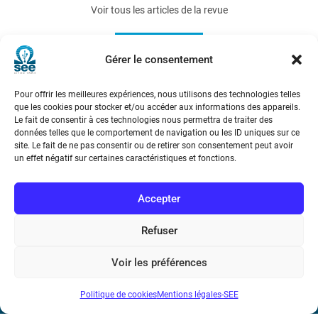
Voir tous les articles de la revue
3EI 2019-97
Gérer le consentement
Pour offrir les meilleures expériences, nous utilisons des technologies telles
que les cookies pour stocker et/ou accéder aux informations des appareils.
Le fait de consentir à ces technologies nous permettra de traiter des
données telles que le comportement de navigation ou les ID uniques sur ce
site. Le fait de ne pas consentir ou de retirer son consentement peut avoir
un effet négatif sur certaines caractéristiques et fonctions.
Société de l’Electricité, de l’Electronique et des Technologies
de l’Information et de la Communication
Accepter
17 rue de l’Amiral Hamelin
75116 Paris
Refuser
Métro : « Boissière » Ligne 6 et « Iéna » Ligne 9
Voir les préférences
Téléphone : (+33) 1 56 90 37 17
Politique de cookies
Mentions légales-SEE
N° de SIREN : 785 393 232, Code APE : 9412Z TVA intra-