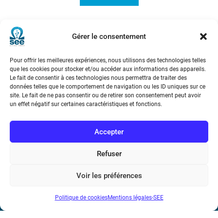
Des applications à large spectre au
Gérer le consentement
service de l’ homme
Pour offrir les meilleures expériences, nous utilisons des technologies telles
que les cookies pour stocker et/ou accéder aux informations des appareils.
Le fait de consentir à ces technologies nous permettra de traiter des
données telles que le comportement de navigation ou les ID uniques sur ce
site. Le fait de ne pas consentir ou de retirer son consentement peut avoir
un effet négatif sur certaines caractéristiques et fonctions.
Société de l’Electricité, de l’Electronique et des Technologies
de l’Information et de la Communication
Accepter
17 rue de l’Amiral Hamelin
75116 Paris
Refuser
Métro : « Boissière » Ligne 6 et « Iéna » Ligne 9
Voir les préférences
Téléphone : (+33) 1 56 90 37 17
Politique de cookies
Mentions légales-SEE
N° de SIREN : 785 393 232, Code APE : 9412Z TVA intra-