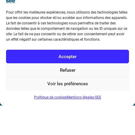
Pour offrir les meilleures expériences, nous utilisons des technologies telles
que les cookies pour stocker et/ou accéder aux informations des appareils.
Le fait de consentir à ces technologies nous permettra de traiter des
données telles que le comportement de navigation ou les ID uniques sur ce
Société de l’Electricité, de l’Electronique et des Technologies
site. Le fait de ne pas consentir ou de retirer son consentement peut avoir
un effet négatif sur certaines caractéristiques et fonctions.
de l’Information et de la Communication
17 rue de l’Amiral Hamelin
75116 Paris
Accepter
Métro : « Boissière » Ligne 6 et « Iéna » Ligne 9
Refuser
Téléphone : (+33) 1 56 90 37 17
Voir les préférences
N° de SIREN : 785 393 232, Code APE : 9412Z TVA intra-
Politique de cookies
Mentions légales-SEE
communautaire : FR44 785 393 232
Bicentenaire des découvertes d’André-
Marie Ampère