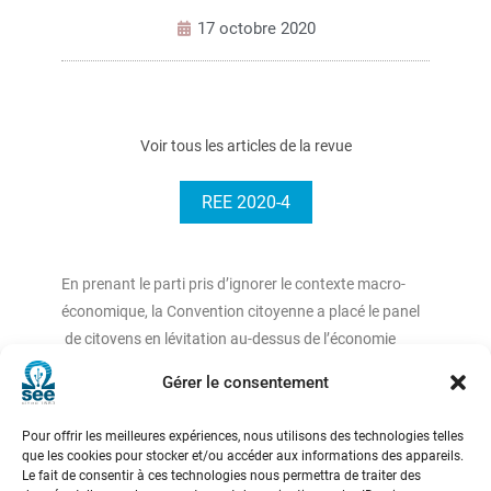
17 octobre 2020
Voir tous les articles de la revue
REE 2020-4
En prenant le parti pris d’ignorer le contexte macro-
économique, la Convention citoyenne a placé le panel
de citoyens en lévitation au-dessus de l’économie
réelle . Sur le plan énergétique, elle est passée à côté de
Gérer le consentement
la relance de l’électricité, alors que celle-ci remplit
deux objectifs essentiels, celui de la politique
Pour offrir les meilleures expériences, nous utilisons des technologies telles
climatique et celui de la localisation de l’activité en
que les cookies pour stocker et/ou accéder aux informations des appareils.
France. Peut-on imaginer une Convention citoyenne
Le fait de consentir à ces technologies nous permettra de traiter des