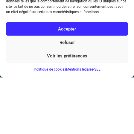
données telles que le comportement de navigation ou les ID uniques sur ce
sur l’activité et l’emploi pour rééquilibrer le projet ?
site. Le fait de ne pas consentir ou de retirer son consentement peut avoir
un effet négatif sur certaines caractéristiques et fonctions.
Accepter
Refuser
Société de l’Electricité, de l’Electronique et des Technologies
Voir les préférences
de l’Information et de la Communication
Politique de cookies
Mentions légales-SEE
17 rue de l’Amiral Hamelin
75116 Paris
Métro : « Boissière » Ligne 6 et « Iéna » Ligne 9
Téléphone : (+33) 1 56 90 37 17
N° de SIREN : 785 393 232, Code APE : 9412Z TVA intra-
communautaire : FR44 785 393 232