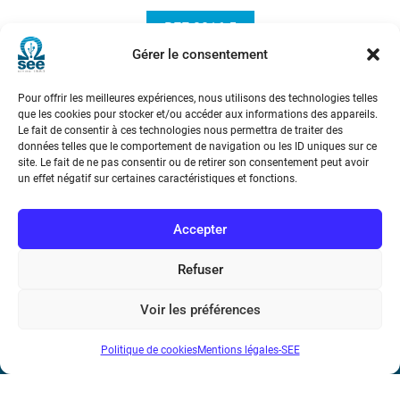
REE 2016-5
Gérer le consentement
Pour offrir les meilleures expériences, nous utilisons des technologies telles
que les cookies pour stocker et/ou accéder aux informations des appareils.
Le fait de consentir à ces technologies nous permettra de traiter des
données telles que le comportement de navigation ou les ID uniques sur ce
site. Le fait de ne pas consentir ou de retirer son consentement peut avoir
un effet négatif sur certaines caractéristiques et fonctions.
Société de l’Electricité, de l’Electronique et des Technologies
de l’Information et de la Communication
Accepter
17 rue de l’Amiral Hamelin
75116 Paris
Refuser
Métro : « Boissière » Ligne 6 et « Iéna » Ligne 9
Voir les préférences
Téléphone : (+33) 1 56 90 37 17
Politique de cookies
Mentions légales-SEE
N° de SIREN : 785 393 232, Code APE : 9412Z TVA intra-
communautaire : FR44 785 393 232