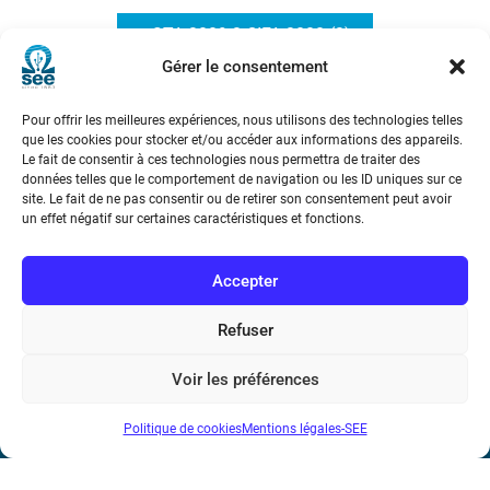
e-STA 2009-2 CIFA 2008 (2)
Gérer le consentement
Pour offrir les meilleures expériences, nous utilisons des technologies telles
que les cookies pour stocker et/ou accéder aux informations des appareils.
Le fait de consentir à ces technologies nous permettra de traiter des
données telles que le comportement de navigation ou les ID uniques sur ce
site. Le fait de ne pas consentir ou de retirer son consentement peut avoir
un effet négatif sur certaines caractéristiques et fonctions.
Société de l’Electricité, de l’Electronique et des Technologies
de l’Information et de la Communication
Accepter
17 rue de l’Amiral Hamelin
75116 Paris
Refuser
Métro : « Boissière » Ligne 6 et « Iéna » Ligne 9
Voir les préférences
Téléphone : (+33) 1 56 90 37 17
Politique de cookies
Mentions légales-SEE
N° de SIREN : 785 393 232, Code APE : 9412Z TVA intra-
communautaire : FR44 785 393 232