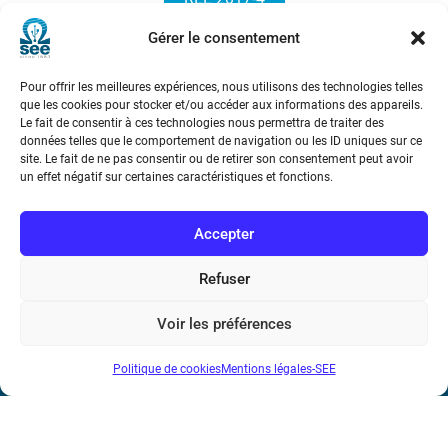
Gérer le consentement
Pour offrir les meilleures expériences, nous utilisons des technologies telles
que les cookies pour stocker et/ou accéder aux informations des appareils.
Le fait de consentir à ces technologies nous permettra de traiter des
données telles que le comportement de navigation ou les ID uniques sur ce
site. Le fait de ne pas consentir ou de retirer son consentement peut avoir
Société de l’Electricité, de l’Electronique et des Technologies
un effet négatif sur certaines caractéristiques et fonctions.
de l’Information et de la Communication
Accepter
17 rue de l’Amiral Hamelin
75116 Paris
Refuser
Métro : « Boissière » Ligne 6 et « Iéna » Ligne 9
Voir les préférences
Téléphone : (+33) 1 56 90 37 17
Politique de cookies
Mentions légales-SEE
N° de SIREN : 785 393 232, Code APE : 9412Z TVA intra-
communautaire : FR44 785 393 232