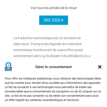
Voir tous les articles de la revue
REE 2020-4
La traduction automatique est un domaine en
plein essor. Pourquoi les logiciels de traduction
automatique fonctionnent-ils aujourd’hui assez
correctement alors qu’ils étaient très défaillants il y a
quelques années à peine ?
Gérer le consentement
Ces logiciels comprennent-ils vraiment ce qu’ils
doivent traduire ? Et peut-on maintenant espérer une
Pour offrir les meilleures expériences, nous utilisons des technologies telles
traduction directe de la parole spontanée d’ici
que les cookies pour stocker et/ou accéder aux informations des appareils.
quelques années ?
Le fait de consentir à ces technologies nous permettra de traiter des
données telles que le comportement de navigation ou les ID uniques sur ce
site. Le fait de ne pas consentir ou de retirer son consentement peut avoir
un effet négatif sur certaines caractéristiques et fonctions.