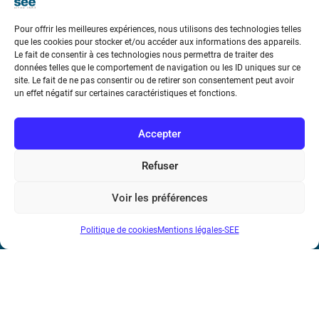
Pour offrir les meilleures expériences, nous utilisons des technologies telles
que les cookies pour stocker et/ou accéder aux informations des appareils.
Le fait de consentir à ces technologies nous permettra de traiter des
données telles que le comportement de navigation ou les ID uniques sur ce
Société de l’Electricité, de l’Electronique et des Technologies
site. Le fait de ne pas consentir ou de retirer son consentement peut avoir
un effet négatif sur certaines caractéristiques et fonctions.
de l’Information et de la Communication
17 rue de l’Amiral Hamelin
75116 Paris
Accepter
Métro : « Boissière » Ligne 6 et « Iéna » Ligne 9
Refuser
Téléphone : (+33) 1 56 90 37 17
Voir les préférences
N° de SIREN : 785 393 232, Code APE : 9412Z TVA intra-
Politique de cookies
Mentions légales-SEE
communautaire : FR44 785 393 232
Bicentenaire des découvertes d’André-
Marie Ampère