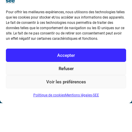
Pour offrir les meilleures expériences, nous utilisons des technologies telles
que les cookies pour stocker et/ou accéder aux informations des appareils.
Le fait de consentir à ces technologies nous permettra de traiter des
données telles que le comportement de navigation ou les ID uniques sur ce
Société de l’Electricité, de l’Electronique et des Technologies
site. Le fait de ne pas consentir ou de retirer son consentement peut avoir
un effet négatif sur certaines caractéristiques et fonctions.
de l’Information et de la Communication
17 rue de l’Amiral Hamelin
75116 Paris
Accepter
Métro : « Boissière » Ligne 6 et « Iéna » Ligne 9
Refuser
Téléphone : (+33) 1 56 90 37 17
Voir les préférences
N° de SIREN : 785 393 232, Code APE : 9412Z TVA intra-
Politique de cookies
Mentions légales-SEE
communautaire : FR44 785 393 232
Bicentenaire des découvertes d’André-
Marie Ampère