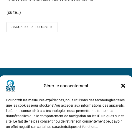
(suite…)
Continuer La Lecture
Société de l’Electricité, de l’Electronique et des Technologies
Gérer le consentement
de l’Information et de la Communication
Pour offrir les meilleures expériences, nous utilisons des technologies telles
17 rue de l’Amiral Hamelin
75116 Paris
que les cookies pour stocker et/ou accéder aux informations des appareils.
Le fait de consentir à ces technologies nous permettra de traiter des
Métro : « Boissière » Ligne 6 et « Iéna » Ligne 9
données telles que le comportement de navigation ou les ID uniques sur ce
site. Le fait de ne pas consentir ou de retirer son consentement peut avoir
un effet négatif sur certaines caractéristiques et fonctions.
Téléphone : (+33) 1 56 90 37 17