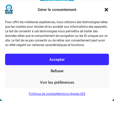
Gérer le consentement
Pour offrir les meilleures expériences, nous utilisons des technologies telles
que les cookies pour stocker et/ou accéder aux informations des appareils.
Le fait de consentir à ces technologies nous permettra de traiter des
données telles que le comportement de navigation ou les ID uniques sur ce
site. Le fait de ne pas consentir ou de retirer son consentement peut avoir
Société de l’Electricité, de l’Electronique et des Technologies
un effet négatif sur certaines caractéristiques et fonctions.
de l’Information et de la Communication
Accepter
17 rue de l’Amiral Hamelin
75116 Paris
Refuser
Métro : « Boissière » Ligne 6 et « Iéna » Ligne 9
Voir les préférences
Téléphone : (+33) 1 56 90 37 17
Politique de cookies
Mentions légales-SEE
N° de SIREN : 785 393 232, Code APE : 9412Z TVA intra-
communautaire : FR44 785 393 232