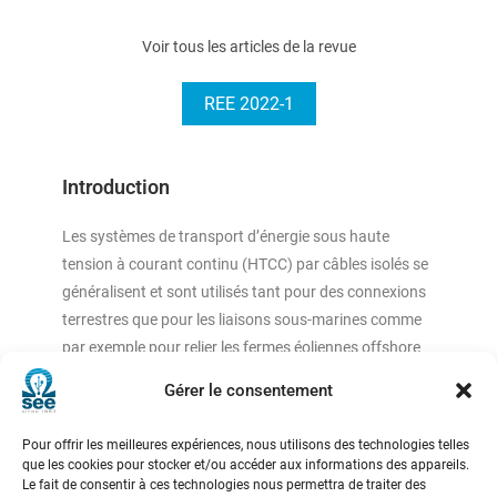
Voir tous les articles de la revue
REE 2022-1
Introduction
Les systèmes de transport d’énergie sous haute
tension à courant continu (HTCC) par câbles isolés se
généralisent et sont utilisés tant pour des connexions
terrestres que pour les liaisons sous-marines comme
par exemple pour relier les fermes éoliennes offshore
au réseau à très haute tension. Ces systèmes
Gérer le consentement
deviennent clés pour assurer le transport de très
grande capacité sur de très longues distances, à
Pour offrir les meilleures expériences, nous utilisons des technologies telles
travers plusieurs pays et jouent donc un rôle
que les cookies pour stocker et/ou accéder aux informations des appareils.
Le fait de consentir à ces technologies nous permettra de traiter des
important dans le contexte actuel de transition