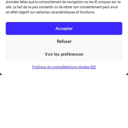
données telles que le comportement de navigation ou les ID uniques sur ce
énergétique.
site. Le fait de ne pas consentir ou de retirer son consentement peut avoir
un effet négatif sur certaines caractéristiques et fonctions.
Accepter
Refuser
Société de l’Electricité, de l’Electronique et des Technologies
Voir les préférences
de l’Information et de la Communication
Politique de cookies
Mentions légales-SEE
17 rue de l’Amiral Hamelin
75116 Paris
Métro : « Boissière » Ligne 6 et « Iéna » Ligne 9
Téléphone : (+33) 1 56 90 37 17
N° de SIREN : 785 393 232, Code APE : 9412Z TVA intra-
communautaire : FR44 785 393 232