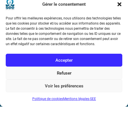
Gérer le consentement
Pour offrir les meilleures expériences, nous utilisons des technologies telles
que les cookies pour stocker et/ou accéder aux informations des appareils.
Le fait de consentir à ces technologies nous permettra de traiter des
données telles que le comportement de navigation ou les ID uniques sur ce
site. Le fait de ne pas consentir ou de retirer son consentement peut avoir
Société de l’Electricité, de l’Electronique et des Technologies
un effet négatif sur certaines caractéristiques et fonctions.
de l’Information et de la Communication
Accepter
17 rue de l’Amiral Hamelin
75116 Paris
Refuser
Métro : « Boissière » Ligne 6 et « Iéna » Ligne 9
Voir les préférences
Téléphone : (+33) 1 56 90 37 17
N° de SIREN : 785 393 232, Code APE : 9412Z TVA intra-
Politique de cookies
Mentions légales-SEE
communautaire : FR44 785 393 232
Bicentenaire des découvertes d’André-
Marie Ampère