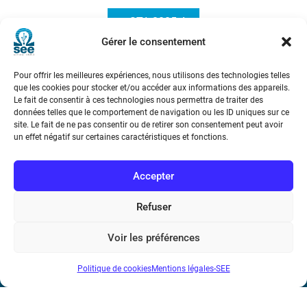
e-STA 2005-4
Gérer le consentement
Pour offrir les meilleures expériences, nous utilisons des technologies telles
que les cookies pour stocker et/ou accéder aux informations des appareils.
Le fait de consentir à ces technologies nous permettra de traiter des
données telles que le comportement de navigation ou les ID uniques sur ce
site. Le fait de ne pas consentir ou de retirer son consentement peut avoir
un effet négatif sur certaines caractéristiques et fonctions.
Société de l’Electricité, de l’Electronique et des Technologies
de l’Information et de la Communication
Accepter
17 rue de l’Amiral Hamelin
75116 Paris
Refuser
Métro : « Boissière » Ligne 6 et « Iéna » Ligne 9
Voir les préférences
Téléphone : (+33) 1 56 90 37 17
Politique de cookies
Mentions légales-SEE
N° de SIREN : 785 393 232, Code APE : 9412Z TVA intra-
communautaire : FR44 785 393 232