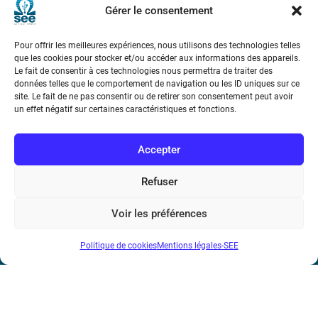
Gérer le consentement
Pour offrir les meilleures expériences, nous utilisons des technologies telles
que les cookies pour stocker et/ou accéder aux informations des appareils.
Le fait de consentir à ces technologies nous permettra de traiter des
données telles que le comportement de navigation ou les ID uniques sur ce
site. Le fait de ne pas consentir ou de retirer son consentement peut avoir
Société de l’Electricité, de l’Electronique et des Technologies
un effet négatif sur certaines caractéristiques et fonctions.
de l’Information et de la Communication
Accepter
17 rue de l’Amiral Hamelin
75116 Paris
Refuser
Métro : « Boissière » Ligne 6 et « Iéna » Ligne 9
Voir les préférences
Téléphone : (+33) 1 56 90 37 17
N° de SIREN : 785 393 232, Code APE : 9412Z TVA intra-
Politique de cookies
Mentions légales-SEE
communautaire : FR44 785 393 232
Bicentenaire des découvertes d’André-
Marie Ampère