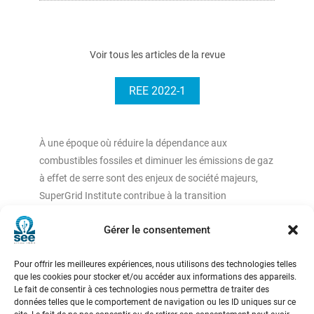
Voir tous les articles de la revue
REE 2022-1
À une époque où réduire la dépendance aux
combustibles fossiles et diminuer les émissions de gaz
à effet de serre sont des enjeux de société majeurs,
SuperGrid Institute contribue à la transition
énergétique en développant les technologies
Gérer le consentement
nécessaires au réseau électrique du futur et à
l’intégration massive des énergies renouvelables.
Pour offrir les meilleures expériences, nous utilisons des technologies telles
Associant des experts industriels et académiques,
que les cookies pour stocker et/ou accéder aux informations des appareils.
l’Institut innove autour des technologies en courant
Le fait de consentir à ces technologies nous permettra de traiter des
continu haute et moyenne tension.
données telles que le comportement de navigation ou les ID uniques sur ce