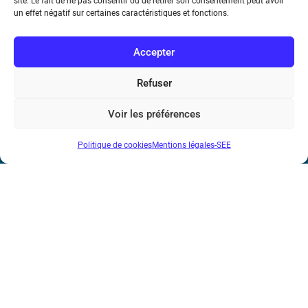
site. Le fait de ne pas consentir ou de retirer son consentement peut avoir
un effet négatif sur certaines caractéristiques et fonctions.
Accepter
Refuser
Société de l’Electricité, de l’Electronique et des Technologies
Voir les préférences
de l’Information et de la Communication
Politique de cookies
Mentions légales-SEE
17 rue de l’Amiral Hamelin
75116 Paris
Métro : « Boissière » Ligne 6 et « Iéna » Ligne 9
Téléphone : (+33) 1 56 90 37 17
N° de SIREN : 785 393 232, Code APE : 9412Z TVA intra-
communautaire : FR44 785 393 232
Bicentenaire des découvertes d’André-
Marie Ampère