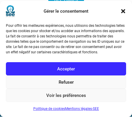
Gérer le consentement
Pour offrir les meilleures expériences, nous utilisons des technologies telles
que les cookies pour stocker et/ou accéder aux informations des appareils.
Le fait de consentir à ces technologies nous permettra de traiter des
données telles que le comportement de navigation ou les ID uniques sur ce
site. Le fait de ne pas consentir ou de retirer son consentement peut avoir
Société de l’Electricité, de l’Electronique et des Technologies
un effet négatif sur certaines caractéristiques et fonctions.
de l’Information et de la Communication
Accepter
17 rue de l’Amiral Hamelin
75116 Paris
Refuser
Métro : « Boissière » Ligne 6 et « Iéna » Ligne 9
Voir les préférences
Téléphone : (+33) 1 56 90 37 17
Politique de cookies
Mentions légales-SEE
N° de SIREN : 785 393 232, Code APE : 9412Z TVA intra-
communautaire : FR44 785 393 232