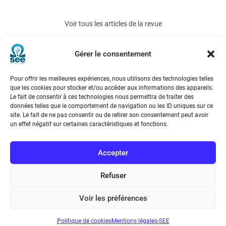
Voir tous les articles de la revue
REE 2006-6
Gérer le consentement
Pour offrir les meilleures expériences, nous utilisons des technologies telles
que les cookies pour stocker et/ou accéder aux informations des appareils.
Le fait de consentir à ces technologies nous permettra de traiter des
données telles que le comportement de navigation ou les ID uniques sur ce
site. Le fait de ne pas consentir ou de retirer son consentement peut avoir
un effet négatif sur certaines caractéristiques et fonctions.
Société de l’Electricité, de l’Electronique et des Technologies
de l’Information et de la Communication
Accepter
17 rue de l’Amiral Hamelin
75116 Paris
Refuser
Métro : « Boissière » Ligne 6 et « Iéna » Ligne 9
Voir les préférences
Téléphone : (+33) 1 56 90 37 17
Politique de cookies
Mentions légales-SEE