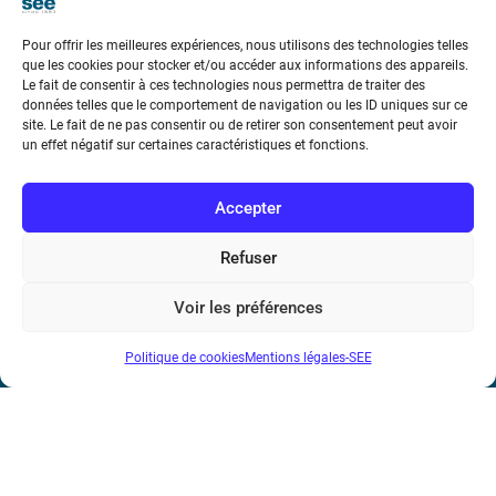
Pour offrir les meilleures expériences, nous utilisons des technologies telles
que les cookies pour stocker et/ou accéder aux informations des appareils.
Le fait de consentir à ces technologies nous permettra de traiter des
données telles que le comportement de navigation ou les ID uniques sur ce
Société de l’Electricité, de l’Electronique et des Technologies
site. Le fait de ne pas consentir ou de retirer son consentement peut avoir
un effet négatif sur certaines caractéristiques et fonctions.
de l’Information et de la Communication
17 rue de l’Amiral Hamelin
75116 Paris
Accepter
Métro : « Boissière » Ligne 6 et « Iéna » Ligne 9
Refuser
Téléphone : (+33) 1 56 90 37 17
Voir les préférences
N° de SIREN : 785 393 232, Code APE : 9412Z TVA intra-
Politique de cookies
Mentions légales-SEE
communautaire : FR44 785 393 232
Bicentenaire des découvertes d’André-
Marie Ampère