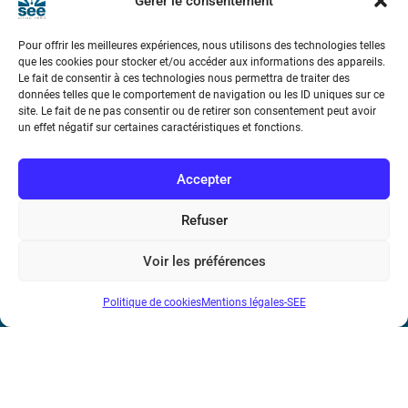
Gérer le consentement
dont le but est l’estimation de taux de
convergence et le retard maximum admissible pour
Pour offrir les meilleures expériences, nous utilisons des technologies telles
garantir la stabilité du système tout en se basant sur
que les cookies pour stocker et/ou accéder aux informations des appareils.
les Inégalités Linéaires
Le fait de consentir à ces technologies nous permettra de traiter des
données telles que le comportement de navigation ou les ID uniques sur ce
Matricielles (LMIs). Des exemples illustratifs
site. Le fait de ne pas consentir ou de retirer son consentement peut avoir
sont présentés dans ce papier afin de mettre en
un effet négatif sur certaines caractéristiques et fonctions.
évidence l’efficacité de l’approche proposée.
Accepter
Refuser
Voir les préférences
Société de l’Electricité, de l’Electronique et des Technologies
Politique de cookies
Mentions légales-SEE
de l’Information et de la Communication
17 rue de l’Amiral Hamelin
75116 Paris
Métro : « Boissière » Ligne 6 et « Iéna » Ligne 9