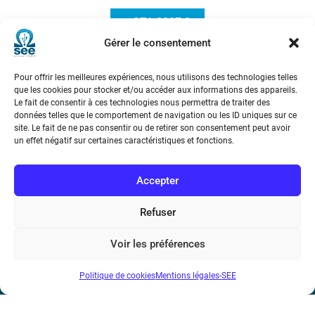
e-STA 2007-3
Gérer le consentement
Pour offrir les meilleures expériences, nous utilisons des technologies telles
que les cookies pour stocker et/ou accéder aux informations des appareils.
Le fait de consentir à ces technologies nous permettra de traiter des
données telles que le comportement de navigation ou les ID uniques sur ce
site. Le fait de ne pas consentir ou de retirer son consentement peut avoir
un effet négatif sur certaines caractéristiques et fonctions.
Société de l’Electricité, de l’Electronique et des Technologies
de l’Information et de la Communication
Accepter
17 rue de l’Amiral Hamelin
75116 Paris
Refuser
Métro : « Boissière » Ligne 6 et « Iéna » Ligne 9
Voir les préférences
Téléphone : (+33) 1 56 90 37 17
Politique de cookies
Mentions légales-SEE
N° de SIREN : 785 393 232, Code APE : 9412Z TVA intra-
communautaire : FR44 785 393 232