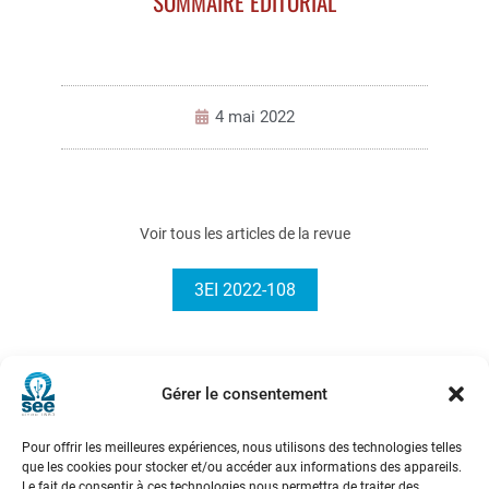
SOMMAIRE EDITORIAL
4 mai 2022
Voir tous les articles de la revue
3EI 2022-108
Gérer le consentement
Pour offrir les meilleures expériences, nous utilisons des technologies telles
que les cookies pour stocker et/ou accéder aux informations des appareils.
Société de l’Electricité, de l’Electronique et des Technologies
Le fait de consentir à ces technologies nous permettra de traiter des