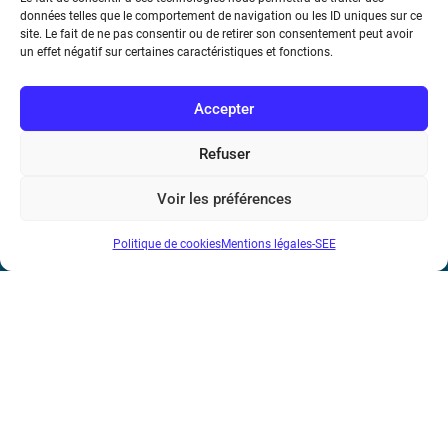
données telles que le comportement de navigation ou les ID uniques sur ce
de l’Information et de la Communication
site. Le fait de ne pas consentir ou de retirer son consentement peut avoir
un effet négatif sur certaines caractéristiques et fonctions.
17 rue de l’Amiral Hamelin
75116 Paris
Accepter
Métro : « Boissière » Ligne 6 et « Iéna » Ligne 9
Refuser
Téléphone : (+33) 1 56 90 37 17
Voir les préférences
N° de SIREN : 785 393 232, Code APE : 9412Z TVA intra-
communautaire : FR44 785 393 232
Politique de cookies
Mentions légales-SEE
Bicentenaire des découvertes d’André-
Marie Ampère
Mentions légales