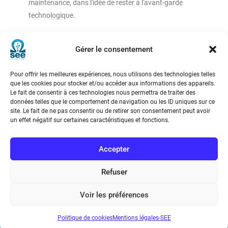
maintenance, dans l'idée de rester à l'avant-garde
technologique.
Dans un contexte de mondialisation et de
Gérer le consentement
compétitivité toujours accrue, de nombreuses
entreprises se dotent des dernières technologies afin
Pour offrir les meilleures expériences, nous utilisons des technologies telles
de pouvoir améliorer leurs processus tout en
que les cookies pour stocker et/ou accéder aux informations des appareils.
augmentant le service client.
Le fait de consentir à ces technologies nous permettra de traiter des
données telles que le comportement de navigation ou les ID uniques sur ce
site. Le fait de ne pas consentir ou de retirer son consentement peut avoir
C’est dans cet environnement que le Groupe SNCF
un effet négatif sur certaines caractéristiques et fonctions.
adopte les toutes dernières technologies dans ses
centres de maintenance, dans l’idée de rester à l’avant-
Accepter
garde technologique.
Refuser
Voir les préférences
Politique de cookies
Mentions légales-SEE