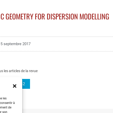
IC GEOMETRY FOR DISPERSION MODELLING
5 septembre 2017
us les articles de la revue
e-STA 2008-2
ue les
 consentir à
tement de
er son