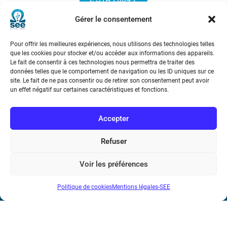
Gérer le consentement
Pour offrir les meilleures expériences, nous utilisons des technologies telles
que les cookies pour stocker et/ou accéder aux informations des appareils.
Le fait de consentir à ces technologies nous permettra de traiter des
données telles que le comportement de navigation ou les ID uniques sur ce
site. Le fait de ne pas consentir ou de retirer son consentement peut avoir
Société de l’Electricité, de l’Electronique et des Technologies
un effet négatif sur certaines caractéristiques et fonctions.
de l’Information et de la Communication
Accepter
17 rue de l’Amiral Hamelin
75116 Paris
Refuser
Métro : « Boissière » Ligne 6 et « Iéna » Ligne 9
Voir les préférences
Téléphone : (+33) 1 56 90 37 17
Politique de cookies
Mentions légales-SEE
N° de SIREN : 785 393 232, Code APE : 9412Z TVA intra-
communautaire : FR44 785 393 232