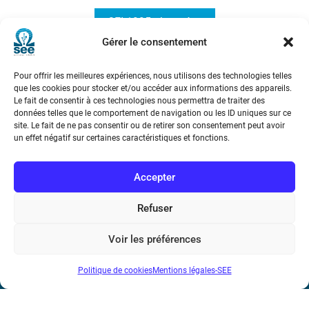
3EI 1995- Journées
Gérer le consentement
Pour offrir les meilleures expériences, nous utilisons des technologies telles
que les cookies pour stocker et/ou accéder aux informations des appareils.
Le fait de consentir à ces technologies nous permettra de traiter des
données telles que le comportement de navigation ou les ID uniques sur ce
site. Le fait de ne pas consentir ou de retirer son consentement peut avoir
un effet négatif sur certaines caractéristiques et fonctions.
Société de l’Electricité, de l’Electronique et des Technologies
de l’Information et de la Communication
Accepter
17 rue de l’Amiral Hamelin
75116 Paris
Refuser
Métro : « Boissière » Ligne 6 et « Iéna » Ligne 9
Voir les préférences
Téléphone : (+33) 1 56 90 37 17
Politique de cookies
Mentions légales-SEE
N° de SIREN : 785 393 232, Code APE : 9412Z TVA intra-
communautaire : FR44 785 393 232