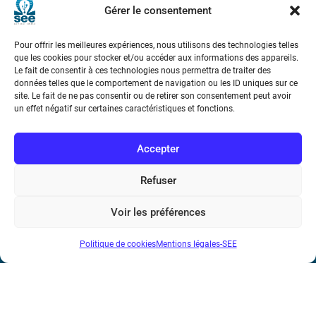
Gérer le consentement
Pour offrir les meilleures expériences, nous utilisons des technologies telles
que les cookies pour stocker et/ou accéder aux informations des appareils.
Le fait de consentir à ces technologies nous permettra de traiter des
données telles que le comportement de navigation ou les ID uniques sur ce
site. Le fait de ne pas consentir ou de retirer son consentement peut avoir
Société de l’Electricité, de l’Electronique et des Technologies
un effet négatif sur certaines caractéristiques et fonctions.
de l’Information et de la Communication
Accepter
17 rue de l’Amiral Hamelin
75116 Paris
Refuser
Métro : « Boissière » Ligne 6 et « Iéna » Ligne 9
Voir les préférences
Téléphone : (+33) 1 56 90 37 17
N° de SIREN : 785 393 232, Code APE : 9412Z TVA intra-
Politique de cookies
Mentions légales-SEE
communautaire : FR44 785 393 232
Bicentenaire des découvertes d’André-
Marie Ampère