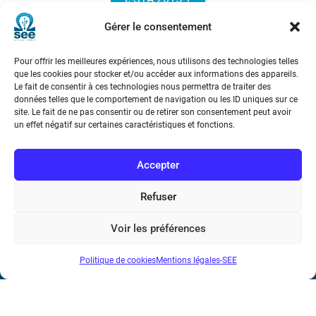
Gérer le consentement
Pour offrir les meilleures expériences, nous utilisons des technologies telles
que les cookies pour stocker et/ou accéder aux informations des appareils.
Le fait de consentir à ces technologies nous permettra de traiter des
données telles que le comportement de navigation ou les ID uniques sur ce
site. Le fait de ne pas consentir ou de retirer son consentement peut avoir
Société de l’Electricité, de l’Electronique et des Technologies
un effet négatif sur certaines caractéristiques et fonctions.
de l’Information et de la Communication
Accepter
17 rue de l’Amiral Hamelin
75116 Paris
Refuser
Métro : « Boissière » Ligne 6 et « Iéna » Ligne 9
Voir les préférences
Téléphone : (+33) 1 56 90 37 17
Politique de cookies
Mentions légales-SEE
N° de SIREN : 785 393 232, Code APE : 9412Z TVA intra-
communautaire : FR44 785 393 232