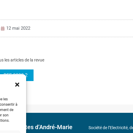
12 mai 2022
us les articles de la revue
REE 2022-2
ue les
 consentir à
tement de
er son
ctions.
 découvertes d’André-Marie
Société de l’Electricité, 