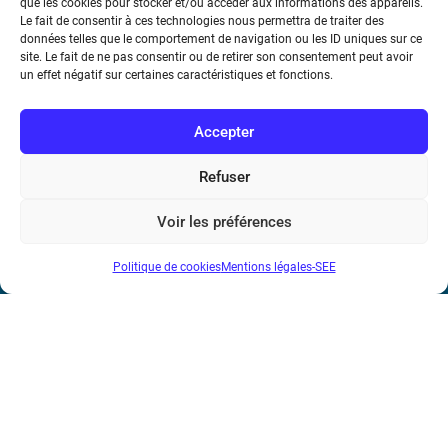
que les cookies pour stocker et/ou accéder aux informations des appareils.
Le fait de consentir à ces technologies nous permettra de traiter des
Société de l’Electricité, de l’Electronique et des Technologies
données telles que le comportement de navigation ou les ID uniques sur ce
de l’Information et de la Communication
site. Le fait de ne pas consentir ou de retirer son consentement peut avoir
un effet négatif sur certaines caractéristiques et fonctions.
17 rue de l’Amiral Hamelin
75116 Paris
Accepter
Métro : « Boissière » Ligne 6 et « Iéna » Ligne 9
Refuser
Téléphone : (+33) 1 56 90 37 17
Voir les préférences
N° de SIREN : 785 393 232, Code APE : 9412Z TVA intra-
communautaire : FR44 785 393 232
Politique de cookies
Mentions légales-SEE
Bicentenaire des découvertes d’André-
Marie Ampère
Mentions légales