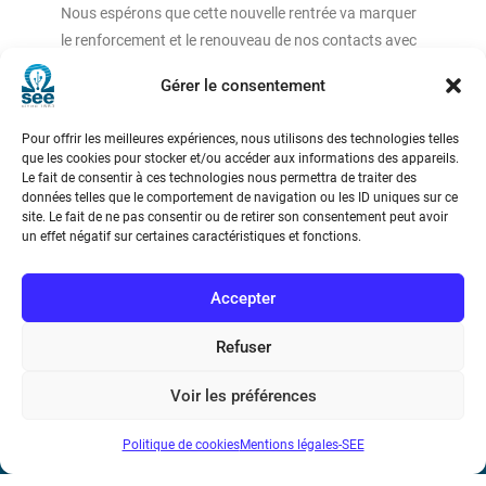
Nous espérons que cette nouvelle rentrée va marquer
le renforcement et le renouveau de nos contacts avec
nos partenaires, établissements d’enseignement ou
Gérer le consentement
industriels.
Pour offrir les meilleures expériences, nous utilisons des technologies telles
que les cookies pour stocker et/ou accéder aux informations des appareils.
Le fait de consentir à ces technologies nous permettra de traiter des
données telles que le comportement de navigation ou les ID uniques sur ce
site. Le fait de ne pas consentir ou de retirer son consentement peut avoir
un effet négatif sur certaines caractéristiques et fonctions.
Société de l’Electricité, de l’Electronique et des Technologies
de l’Information et de la Communication
Accepter
17 rue de l’Amiral Hamelin
75116 Paris
Refuser
Métro : « Boissière » Ligne 6 et « Iéna » Ligne 9
Voir les préférences
Téléphone : (+33) 1 56 90 37 17
Politique de cookies
Mentions légales-SEE
N° de SIREN : 785 393 232, Code APE : 9412Z TVA intra-