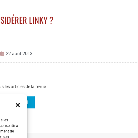
SIDÉRER LINKY ?
22 août 2013
us les articles de la revue
REE 2012-1
ue les
 consentir à
tement de
er son