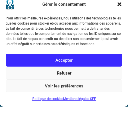
Gérer le consentement
Pour offrir les meilleures expériences, nous utilisons des technologies telles
que les cookies pour stocker et/ou accéder aux informations des appareils.
Le fait de consentir à ces technologies nous permettra de traiter des
données telles que le comportement de navigation ou les ID uniques sur ce
site. Le fait de ne pas consentir ou de retirer son consentement peut avoir
Société de l’Electricité, de l’Electronique et des Technologies
un effet négatif sur certaines caractéristiques et fonctions.
de l’Information et de la Communication
Accepter
17 rue de l’Amiral Hamelin
75116 Paris
Refuser
Métro : « Boissière » Ligne 6 et « Iéna » Ligne 9
Voir les préférences
Téléphone : (+33) 1 56 90 37 17
N° de SIREN : 785 393 232, Code APE : 9412Z TVA intra-
Politique de cookies
Mentions légales-SEE
communautaire : FR44 785 393 232
Bicentenaire des découvertes d’André-
Marie Ampère