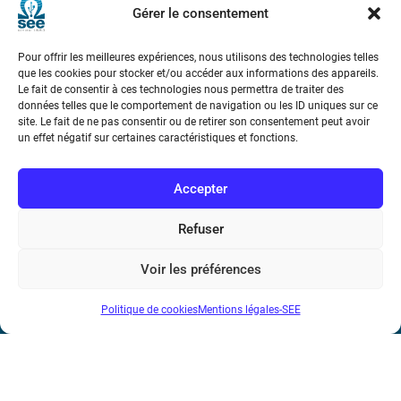
Gérer le consentement
Pour offrir les meilleures expériences, nous utilisons des technologies telles
que les cookies pour stocker et/ou accéder aux informations des appareils.
Le fait de consentir à ces technologies nous permettra de traiter des
données telles que le comportement de navigation ou les ID uniques sur ce
site. Le fait de ne pas consentir ou de retirer son consentement peut avoir
Société de l’Electricité, de l’Electronique et des Technologies
un effet négatif sur certaines caractéristiques et fonctions.
de l’Information et de la Communication
Accepter
17 rue de l’Amiral Hamelin
75116 Paris
Refuser
Métro : « Boissière » Ligne 6 et « Iéna » Ligne 9
Voir les préférences
Téléphone : (+33) 1 56 90 37 17
N° de SIREN : 785 393 232, Code APE : 9412Z TVA intra-
Politique de cookies
Mentions légales-SEE
communautaire : FR44 785 393 232
Bicentenaire des découvertes d’André-
Marie Ampère