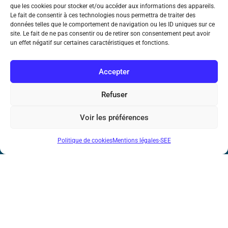
que les cookies pour stocker et/ou accéder aux informations des appareils.
Le fait de consentir à ces technologies nous permettra de traiter des
Société de l’Electricité, de l’Electronique et des Technologies
données telles que le comportement de navigation ou les ID uniques sur ce
de l’Information et de la Communication
site. Le fait de ne pas consentir ou de retirer son consentement peut avoir
un effet négatif sur certaines caractéristiques et fonctions.
17 rue de l’Amiral Hamelin
75116 Paris
Accepter
Métro : « Boissière » Ligne 6 et « Iéna » Ligne 9
Refuser
Téléphone : (+33) 1 56 90 37 17
Voir les préférences
N° de SIREN : 785 393 232, Code APE : 9412Z TVA intra-
communautaire : FR44 785 393 232
Politique de cookies
Mentions légales-SEE
Bicentenaire des découvertes d’André-
Marie Ampère
Mentions légales