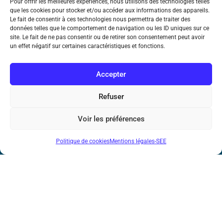
Pour offrir les meilleures expériences, nous utilisons des technologies telles
que les cookies pour stocker et/ou accéder aux informations des appareils.
Le fait de consentir à ces technologies nous permettra de traiter des
Société de l’Electricité, de l’Electronique et des Technologies
données telles que le comportement de navigation ou les ID uniques sur ce
de l’Information et de la Communication
site. Le fait de ne pas consentir ou de retirer son consentement peut avoir
un effet négatif sur certaines caractéristiques et fonctions.
17 rue de l’Amiral Hamelin
75116 Paris
Accepter
Métro : « Boissière » Ligne 6 et « Iéna » Ligne 9
Refuser
Téléphone : (+33) 1 56 90 37 17
Voir les préférences
N° de SIREN : 785 393 232, Code APE : 9412Z TVA intra-
communautaire : FR44 785 393 232
Politique de cookies
Mentions légales-SEE
Bicentenaire des découvertes d’André-
Marie Ampère
Mentions légales