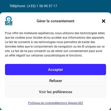
Téléphone : (+33) 1 56 90 37 17
N° de SIREN : 785 393 232, Code APE : 9412Z TVA intra-
Gérer le consentement
communautaire : FR44 785 393 232
Bicentenaire des découvertes d’André-
Pour offrir les meilleures expériences, nous utilisons des technologies telles
Marie Ampère
que les cookies pour stocker et/ou accéder aux informations des appareils.
Le fait de consentir à ces technologies nous permettra de traiter des
données telles que le comportement de navigation ou les ID uniques sur ce
site. Le fait de ne pas consentir ou de retirer son consentement peut avoir
Mentions légales
un effet négatif sur certaines caractéristiques et fonctions.
Accepter
Refuser
Voir les préférences
Politique de cookies
Mentions légales-SEE