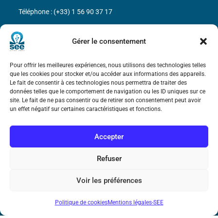
Téléphone : (+33) 1 56 90 37 17
N° de SIREN : 785 393 232, Code APE : 9412Z TVA intra-
Gérer le consentement
communautaire : FR44 785 393 232
Bicentenaire des découvertes d’André-
Pour offrir les meilleures expériences, nous utilisons des technologies telles
Marie Ampère
que les cookies pour stocker et/ou accéder aux informations des appareils.
Le fait de consentir à ces technologies nous permettra de traiter des
données telles que le comportement de navigation ou les ID uniques sur ce
site. Le fait de ne pas consentir ou de retirer son consentement peut avoir
Mentions légales
un effet négatif sur certaines caractéristiques et fonctions.
Accepter
Refuser
Voir les préférences
Politique de cookies
Mentions légales-SEE