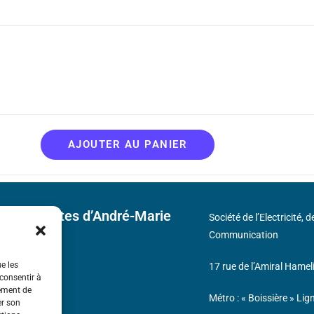
AJOUTER AU PANIER
 découvertes d’André-Marie
Société de l’Electricité, 
Communication
ue les
17 rue de l’Amiral Hamel
s
 consentir à
tement de
Métro : « Boissière » Lig
er son