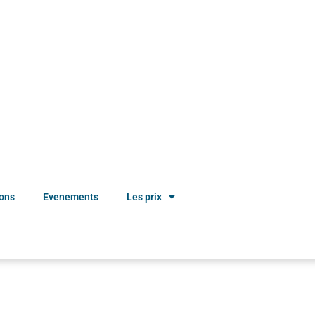
ions
Evenements
Les prix