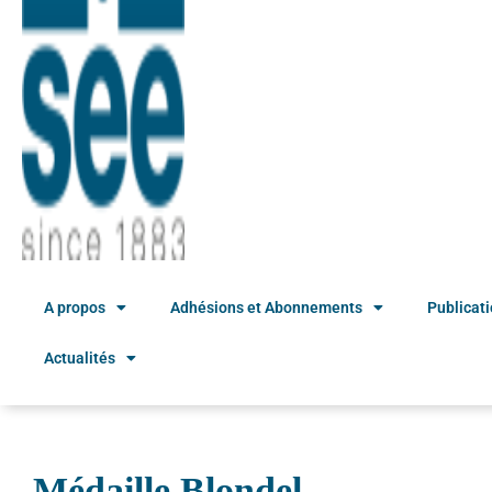
A propos
Adhésions et Abonnements
Publicat
Actualités
Médaille Blondel