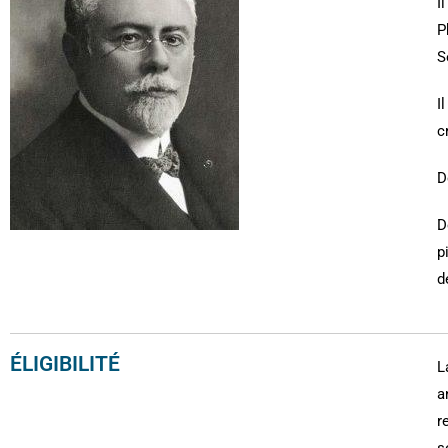
I
P
S
I
c
D
D
p
d
ÉLIGIBILITÉ
L
a
r
s