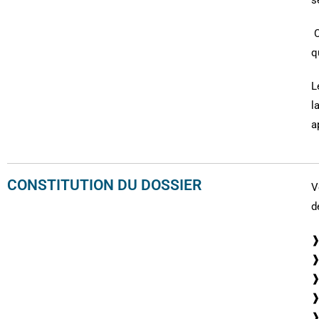
C
q
L
l
a
CONSTITUTION DU DOSSIER
V
d
❱
❱
❱
❱
❱