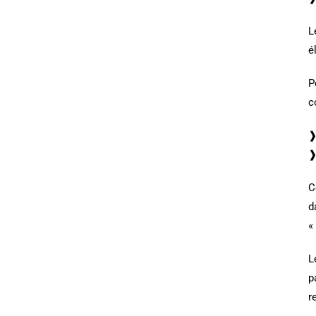
L
é
P
c
❱
❱
C
d
«
L
p
r