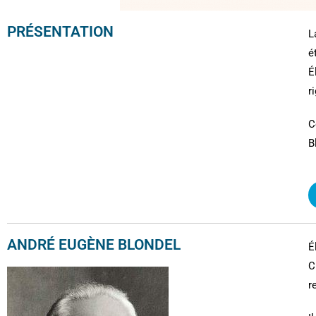
PRÉSENTATION
L
é
É
r
C
B
ANDRÉ EUGÈNE BLONDEL
É
C
r