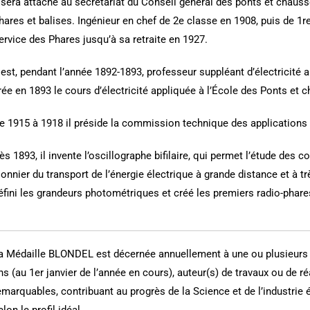
l sera attaché au secrétariat du Conseil général des ponts et chauss
hares et balises. Ingénieur en chef de 2e classe en 1908, puis de 1re
ervice des Phares jusqu’à sa retraite en 1927.
l est, pendant l’année 1892-1893, professeur suppléant d’électricité 
rée en 1893 le cours d’électricité appliquée à l’École des Ponts et
e 1915 à 1918 il préside la commission technique des applications mi
ès 1893, il invente l’oscillographe bifilaire, qui permet l’étude des co
ionnier du transport de l’énergie électrique à grande distance et à t
éfini les grandeurs photométriques et créé les premiers radio-phare
a Médaille BLONDEL est décernée annuellement à une ou plusieurs
ns (au 1er janvier de l’année en cours), auteur(s) de travaux ou de 
emarquables, contribuant au progrès de la Science et de l’industrie é
elon le profil idéal.