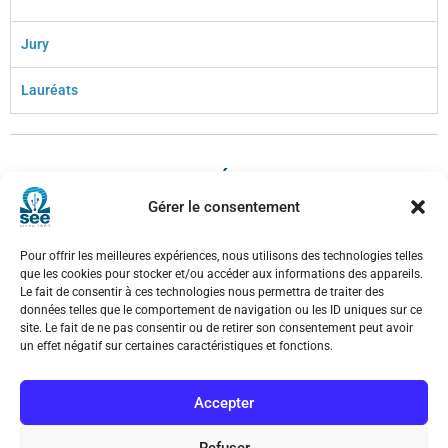
Jury
Lauréats
CONTACTEZ LE COMITÉ DES GRADES
Gérer le consentement
Pour toute question ou besoin d’information complémentaire, vous
pouvez contacter le Comité des grades et son secrétariat général par
Pour offrir les meilleures expériences, nous utilisons des technologies telles
le biais de ce formulaire. Ils vous répondront dans les plus brefs
que les cookies pour stocker et/ou accéder aux informations des appareils.
Le fait de consentir à ces technologies nous permettra de traiter des
délais.
données telles que le comportement de navigation ou les ID uniques sur ce
site. Le fait de ne pas consentir ou de retirer son consentement peut avoir
un effet négatif sur certaines caractéristiques et fonctions.
Accepter
Refuser