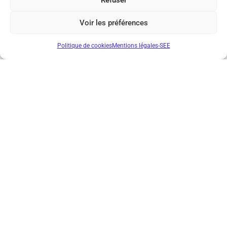
Voir les préférences
Politique de cookies
Mentions légales-SEE
ENVOYER
Société de l’Electricité, de l’Electronique et des Technologies
de l’Information et de la Communication
17 rue de l’Amiral Hamelin
75116 Paris